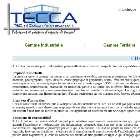
Photohèque
Gamme Industrielle
|
Gamme Tertiaire
CH
TECCA a crée ce site pour l´information personnelle de ses clients et prospects. Aucune exploitation 
Propriété intellectuelle
La présentation et le contenu du présent site, constituent ensemble, une oeuvre protégée par les lois 
domaine, photographies, logos, dessins, charte graphique et graphiques, textes, résultats statistique
nature que ce soit et sous quelque format existant ou à venir - pages HTML statiques ou dynamiqu
reproduction, représentation, adaptation ou traduction partielle ou totale des différents éléments du
partielle des données qui y sont présentées sont prohibés et constitutifs de contrefaçon. Les logos ai
comme une cession, une licence ou un droit d´usage quelconque sur les marques et/ou brevets détenu
Liens vers d´autres sites
Ceux-ci constituent un service mis à la disposition des visiteurs de ce site. Ils ne sont pas pour au
en conséquence être considérée comme sponsor de ces sites tiers et assumer à ce titre la moindre respo
est interdit à tout tiers de mettre en place un lien hypertexte en direction du site www.open-space.fr 
Exclusions de responsabilité
TECCA fait ses meilleurs efforts d´une part pour actualiser régulièrement les informations qui figur
garantir l´exactitude et l´exhaustivité des informations contenues dans son site et ne dispose par 
exclusivement imputable et prouvé(e) par celui qui s´en prévaut, TECCA ne pourra en aucun cas êt
logiciels, interruption d´activité…) résultant de la consultation de son site et/ou de l´exploitation qui
par des liens hypertextes, ni celle du contenu des articles de tiers publiés en ligne et qui n´engage 