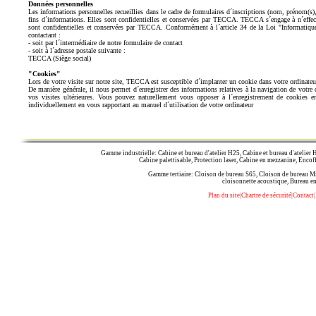
Données personnelles
Les informations personnelles recueillies dans le cadre de formulaires d´inscriptions (nom, prénom(s)
fins d´informations. Elles sont confidentielles et conservées par TECCA. TECCA s´engage à n´effect
sont confidentielles et conservées par TECCA. Conformément à l´article 34 de la Loi "Informatique
contactant :
- soit par l´intermédiaire de notre formulaire de contact
- soit à l´adresse postale suivante :
TECCA (Siège social)
"Cookies"
Lors de votre visite sur notre site, TECCA est susceptible d´implanter un cookie dans votre ordinateur
De manière générale, il nous permet d´enregistrer des informations relatives à la navigation de votre o
vos visites ultérieures. Vous pouvez naturellement vous opposer à l´enregistrement de cookies 
individuellement en vous rapportant au manuel d´utilisation de votre ordinateur
Gamme industrielle: Cabine et bureau d'atelier H25, Cabine et bureau d'atelier H
Cabine palettisable, Protection laser, Cabine en mezzanine, Encof
Gamme tertiaire: Cloison de bureau S65, Cloison de bureau Mis
cloisonnette acoustique, Bureau en
Plan du site
|
Chartre de sécurité
|
Contact
|