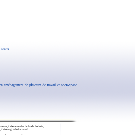
 center
 en aménagement de plateaux de travail et open-space
forme, Cabine centre de tri de déchêts,
, Cabine guichet accueil