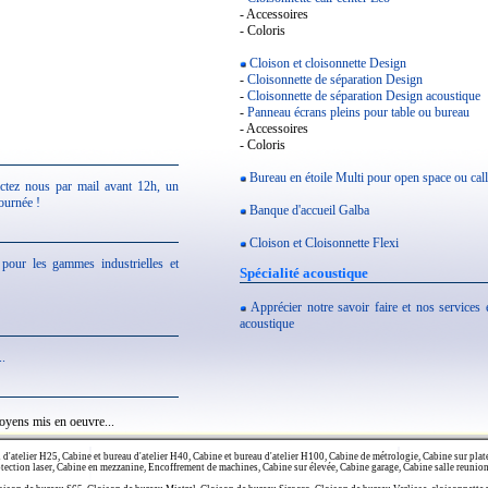
- Accessoires
- Coloris
Cloison et cloisonnette Design
-
Cloisonnette de séparation Design
-
Cloisonnette de séparation Design acoustique
-
Panneau écrans pleins pour table ou bureau
- Accessoires
- Coloris
Bureau en étoile Multi pour open space ou call
ctez nous par mail avant 12h, un
ournée !
Banque d'accueil Galba
Cloison et Cloisonnette Flexi
s pour les gammes industrielles et
Spécialité acoustique
Apprécier notre savoir faire et nos services
acoustique
..
oyens mis en oeuvre...
d'atelier H25, Cabine et bureau d'atelier H40, Cabine et bureau d'atelier H100, Cabine de métrologie, Cabine sur plate
otection laser, Cabine en mezzanine, Encoffrement de machines, Cabine sur élevée, Cabine garage, Cabine salle reunion