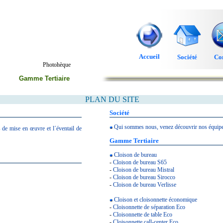
Accueil
Société
Co
Photohèque
Gamme Tertiaire
PLAN DU SITE
Société
Qui sommes nous, venez découvrir nos équipe
 de mise en œuvre et l´éventail de
Gamme Tertiaire
Cloison de bureau
-
Cloison de bureau S65
-
Cloison de bureau Mistral
-
Cloison de bureau Sirocco
-
Cloison de bureau Verlisse
Cloison et cloisonnette économique
-
Cloisonnette de séparation Eco
-
Cloisonnette de table Eco
-
Cloisonnette call-center Eco